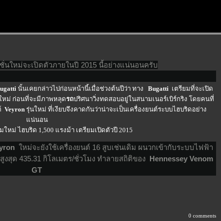
ั่นใหม่จะเปิดตัวภายในปี 2015 นี้อย่างแน่นอนครับ
ugatti
นั้นเคยกล่าวไปก่อนหน้านี้เมื่อช่วงต้นปีว่า ทาง
Bugatti
เตรียมที่จะเปิด
กใหม่ ก่อนที่จะมีภาพหลุด
รถ
ปริศนาวิ่งทดสอบอยู่ในสนามเนอร์เบิร์กริง โดยคนที่
ต์
Veyron
รุ่นใหม่ ที่เงียบจึงคาดกันว่าน่าจะเป็นเครื่องยนต์ระบบไฮบริดอย่าง
น่นอน
yron
หม่จะยังใช้เครื่องยนต์ 16 สูบเช่นเดิม ผนวกเข้ากับระบบไฟฟ้า
สูงสุด 435.31 กิโลเมตร/ชั่วโมง ทำลายสถิติของ
Hennessey Venom
GT
0 comments